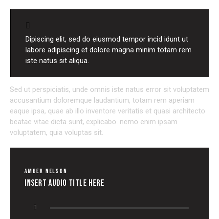
Dipiscing elit, sed do eiusmod tempor incid idunt ut
labore adipiscing et dolore magna minim totam rem
iste natus sit aliqua.
Sed ut perspiciatis, unde omnis iste natus error sit voluptatem
accusantium doloremque laudantium, totam rem aperiam
eaque ipsa, quae ab illo inventore veritatis et quasi architecto
beatae vitae dicta sunt, explicabo. nemo enim ipsam
voluptatem, quia voluptas sit.
AMBER NELSON
Insert Audio Title Here
Lecteur
audio