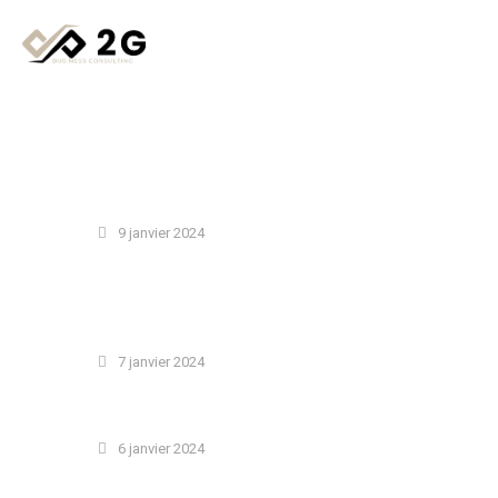
TAG: DESIGN
STANDARD
9 janvier 2024
BRAINSTORMING SESSION AS A WAY TO COME OUT OF THE
CREATIVE CRISIS
STANDARD
7 janvier 2024
WHAT WE LIKE ABOUT TEAMWORK IN BIG PROJECTS
STANDARD
6 janvier 2024
QUOTE POST