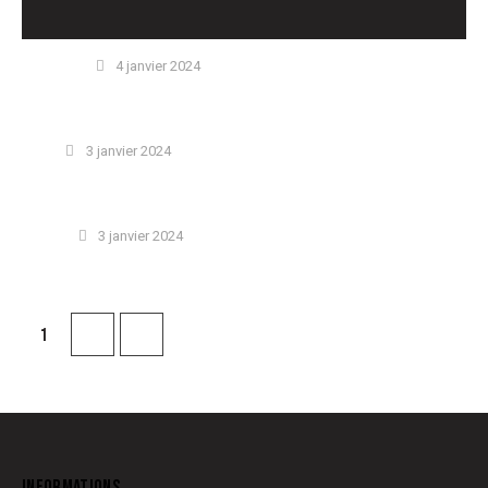
STANDARD
4 janvier 2024
WHY AI IS NOT LIKE HUMAN INTELLIGENCE
NEWS
3 janvier 2024
7 BEST AI CHATBOTS FOR E-COMMERCE TO BOOST SALES
DIGITAL
3 janvier 2024
THE GREAT RESET: GRAPHIC DESIGN TRENDS FOR 2024
>
1
2
INFORMATIONS