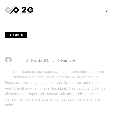
STANDARD
BRAINSTORMING SESSION AS A WAY TO COME OUT
OF THE CREATIVE CRISIS
USER 3
9 janvier 2024
0
Comments
P
roin faucibus nec mauris a sodales, sed elementum mi
tincidunt. Sed eget viverra egestas nisi in consequat.
Fusce sodales augue a accumsan. Cras sollicitudin, ipsum
eget blandit pulvinar. Integer tincidunt. Cras dapibus. Vivamus
elementum semper nisi. Aenean vulputate eleifend tellus.
Aenean leo ligula, porttitor eu, consequat vitae, eleifend ac,
enim.