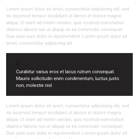
Lorem ipsum dolor sit amet, consectetur adipisicing elit, sed
do eiusmod tempor incididunt ut labore et dolore magna
aliqua. Ut enim ad minim veniam, quis nostrud exercitation
ullamco laboris nisi ut aliquip ex ea commodo consequat.
Duis aute irure dolor in reprehenderit. Lorem ipsum dolor sit
amet, consectetur adipiscing elit.
Curabitur varius eros et lacus rutrum consequat.
Mauris sollicitudin enim condimentum, luctus justo
non, molestie nisl.
Lorem ipsum dolor sit amet, consectetur adipisicing elit, sed
do eiusmod tempor incididunt ut labore et dolore magna
aliqua. Ut enim ad minim veniam, quis nostrud exercitation
ullamco laboris nisi ut aliquip ex ea commodo consequat.
Duis aute irure dolor in reprehenderit. Lorem ipsum dolor sit