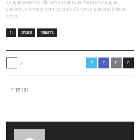
congue euismod. Nullam scelerisque massa vel augue
placerat, a tempor sem egestas. Curabitur placerat finibus
lacus.
AI
Design
Gudgets
0
PREVIOUS
HOW TO KEEP THE ENTHUSIASM
TILL THE END OF THE PROJECT