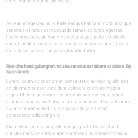
amet, consectetur adipiscing elit.
INDIVIDUAL APPROACH TO EVERY PROJECT
Aenean et egestas nulla. Pellentesque habitant morbi tristique
senectus et netus et malesuada fames ac turpis egestas.
Fusce gravida, ligula non molestie tristique, justo elit blandit
risus, blandit maximus augue magna accumsan ante. Duis id
mi tristique, pulvinar neque at, lobortis tortor.
Stet clita kasd gubergren, no sea sanctus est labore et dolore. By
Kevin Smith
Lorem ipsum dolor sit amet, consectetur adipisicing elit, sed
do eiusmod tempor incididunt ut labore et dolore magna
aliqua. Ut enim ad minim veniam, quis nostrud exercitation
ullamco laboris nisi ut aliquip ex ea consequat. Duis aute irure
dolor in reprehenderit. Lorem ipsum dolor sit amet,
consectetur adipiscing elit.
Etiam vitae leo et diam pellentesque porta. Sed eleifend
ultricies risus, vel rutrum erat commodo ut. Praesent finibus