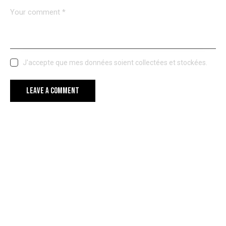
J'accepte que mes données soient collectées et stockées.
YOU MAY ALSO LIKE
STANDARD
HOW TO KEEP THE ENTHUSIASM TILL THE END OF THE PROJECT
STANDARD
QUOTE POST