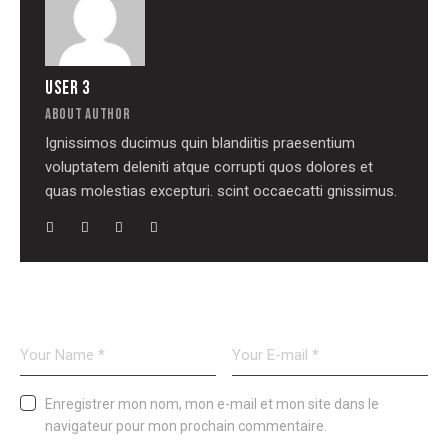
USER 3
ABOUT AUTHOR
Ignissimos ducimus quin blandiitis praesentium
voluptatem deleniti atque corrupti quos dolores et
quas molestias excepturi. scint occaecatti gnissimus.
LEAVE A COMMENT
Enregistrer mon nom, mon e-mail et mon site dans le
navigateur pour mon prochain commentaire.