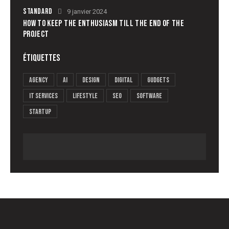
STANDARD
9 janvier 2024
HOW TO KEEP THE ENTHUSIASM TILL THE END OF THE
PROJECT
ÉTIQUETTES
Agency
AI
Design
Digital
Gudgets
IT services
Lifestyle
Seo
Software
Startup