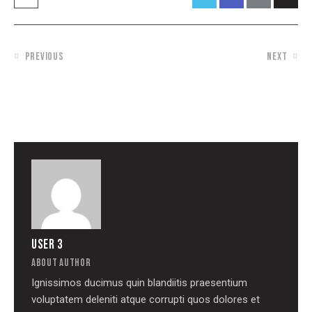
PREVIOUS
NEXT
THE FUTURE OF CHATBOTS FOR
BRAINSTORMING SESSION AS A WAY
MARKETING
TO COME OUT OF THE CREATIVE
CRISIS
USER 3
ABOUT AUTHOR
Ignissimos ducimus quin blandiitis praesentium
voluptatem deleniti atque corrupti quos dolores et