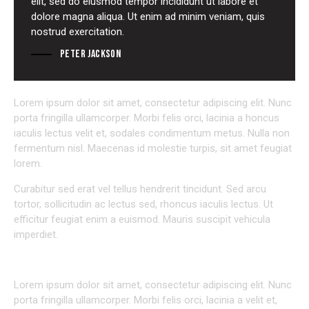
elit, sed do eiusmod tempor incididunt ut labore et
dolore magna aliqua. Ut enim ad minim veniam, quis
nostrud exercitation.
Peter Jackson
Lorem ipsum dolor sit amet, consectetur adipiscing elit. Nunc
porta fringilla ullamcorper. Morbi felis orci, lacinia a honcus
iaculis lectus velit et, sodales condimentum metus. Nulla non
fermentum nisl. Maecenas id molestie turpis, sit amet feugiat
lorem.
Curabitur sed erat vel tellus hendrerit tincidunt. Sed arcu
tortor, sollicitudin ac lectus sed, rhoncus iaculis lectus. Ut
efficitur feugiat enim a euismod. Mauris suscipit vehicula
imperdiet.
CREATIVE APPROACH TO VERY PROJECT
Lorem ipsum dolor sit amet, consectetur adipiscing elit. Nunc
porta fringilla ullamcorper. Morbi felis orci, lacinia a velit et,