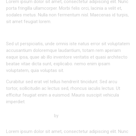
Lorem ipsum dolor sit amet, consectetur adipiscing elit. Nunc
porta fringilla ullamcorper. Morbi felis orci, lacinia a velit et,
sodales metus. Nulla non fermentum nisl. Maecenas id turpis,
sit amet feugiat lorem.
HOW TO FIND THE PERFECT JOB FOR YOURSELF
Sed ut perspiciatis, unde omnis iste natus error sit voluptatem
accusantium doloremque laudantium, totam rem aperiam
eaque ipsa, quae ab illo inventore veritatis et quasi architecto
beatae vitae dicta sunt, explicabo. nemo enim ipsam
voluptatem, quia voluptas sit.
Curabitur sed erat vel tellus hendrerit tincidunt. Sed arcu
tortor, sollicitudin ac lectus sed, rhoncus iaculis lectus. Ut
efficitur feugiat enim a euismod. Mauris suscipit vehicula
imperdiet.
by
Kevin Smith
Lorem ipsum dolor sit amet, consectetur adipiscing elit. Nunc