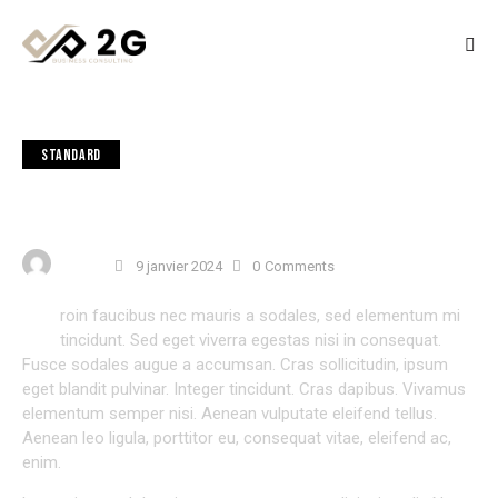
STANDARD
HOW TO KEEP THE ENTHUSIASM TILL THE END OF
THE PROJECT
USER 3
9 janvier 2024
0
Comments
Q
roin faucibus nec mauris a sodales, sed elementum mi
tincidunt. Sed eget viverra egestas nisi in consequat.
Fusce sodales augue a accumsan. Cras sollicitudin, ipsum
eget blandit pulvinar. Integer tincidunt. Cras dapibus. Vivamus
elementum semper nisi. Aenean vulputate eleifend tellus.
Aenean leo ligula, porttitor eu, consequat vitae, eleifend ac,
enim.