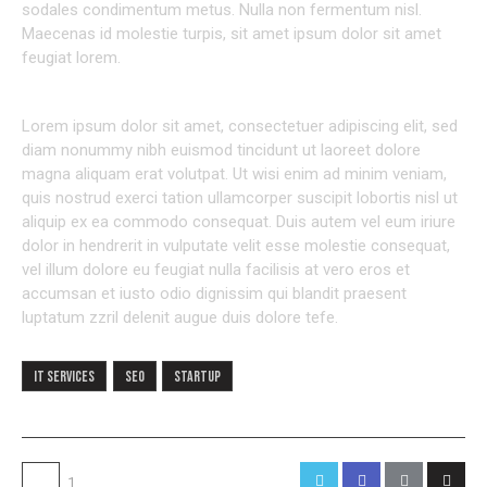
sodales condimentum metus. Nulla non fermentum nisl.
Maecenas id molestie turpis, sit amet ipsum dolor sit amet
feugiat lorem.
Lorem ipsum dolor sit amet, consectetuer adipiscing elit, sed
diam nonummy nibh euismod tincidunt ut laoreet dolore
magna aliquam erat volutpat. Ut wisi enim ad minim veniam,
quis nostrud exerci tation ullamcorper suscipit lobortis nisl ut
aliquip ex ea commodo consequat. Duis autem vel eum iriure
dolor in hendrerit in vulputate velit esse molestie consequat,
vel illum dolore eu feugiat nulla facilisis at vero eros et
accumsan et iusto odio dignissim qui blandit praesent
luptatum zzril delenit augue duis dolore tefe.
IT services
Seo
Startup
1