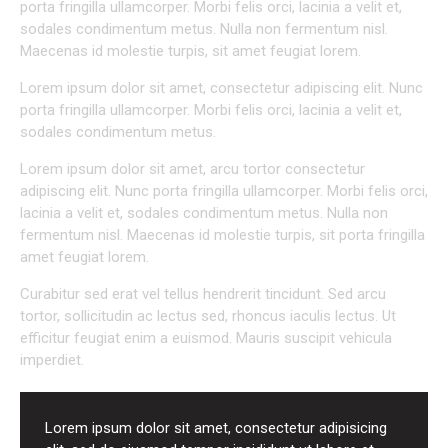
porta fringilla ullamcorper. Morbi felis orci, lacinia a velit et,
sodales condimentum metus. Nulla non fermentum nisl.
Maecenas id molestie turpis, sit amet feugiat lorem.
Lorem ipsum dolor sit amet, consectetur adipiscing elit. Nunc
porta fringilla ullamcorper. Morbi felis orci, lacinia a velit et,
sodales condimentum metus.
Lorem ipsum dolor sit amet, arcu tortor consectetur
adipiscing elit. Nunc porta fringilla ullamcorper. Morbi felis orci,
lacinia a velit et, sodales condimentum metus. Nulla non
fermentum nisl. Maecenas id molestie turpis, sit porta fringilla
amet feugiat lorem.
Curabitur sed erat vel tellus hendrerit tincidunt. Sed arcu
tortor, sollicitudin ac lectus sed, rhoncus iaculis lectus. Ut
efficitur feugiat enim a euismod. Mauris suscipit vehicula
imperdiet.
Lorem ipsum dolor sit amet, consectetur adipisicing