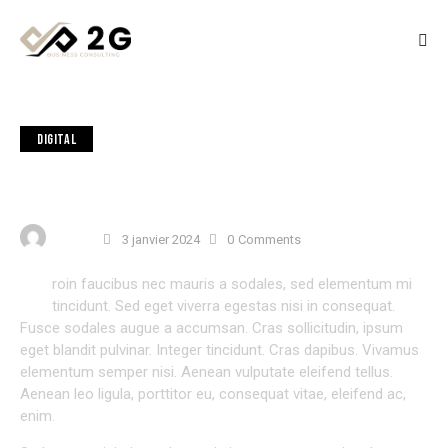
DIGITAL
APPLYING AI IN BUSINESS PROCESSES: HOW
DESIGNS.AI IS LEADING THE WAY
USER 3
3 janvier 2024
0
Comments
P
roin faucibus nec mauris a sodales, sed elementum mi
tincidunt. Sed eget viverra egestas nisi in consequat.
Fusce sodales augue a accumsan. Cras sollicitudin, ipsum
eget blandit pulvinar. Integer tincidunt. Cras dapibus. Vivamus
elementum semper nisi. Aenean vulputate eleifend tellus.
Aenean leo ligula, porttitor eu, consequat vitae, eleifend ac,
enim.