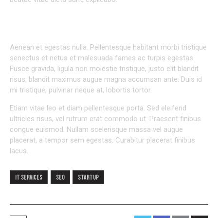
INDIVIDUAL APPROACH TO EVERY PROJECT
Aenean et egestas nulla. Pellentesque habitant morbi tristique
senectus et netus et malesuada fames ac turpis egestas.
Fusce gravida, ligula non molestie tristique, justo elit blandit
risus, blandit maximus augue magna accumsan ante. Duis id
mi tristique, pulvinar neque at, lobortis tortor.
Etiam vitae leo et diam pellentesque porta. Sed eleifend
ultricies risus, vel rutrum erat commodo ut. Praesent finibus
congue euismod. Nullam scelerisque massa vel augue
placerat, a tempor sem egestas. Curabitur placerat finibus
lacus.
IT services
Seo
Startup