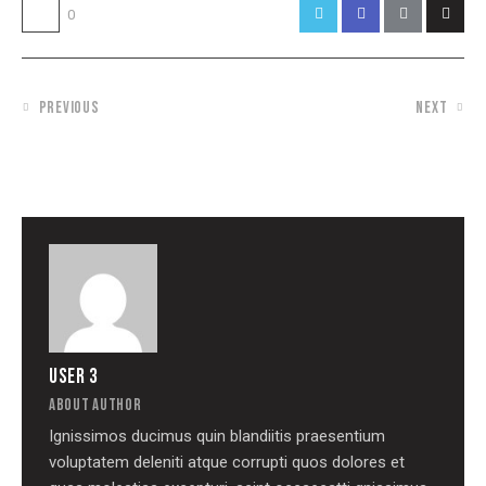
0
PREVIOUS
NEXT
THE GREAT RESET: GRAPHIC DESIGN
7 BEST AI CHATBOTS FOR E-
TRENDS FOR 2024
COMMERCE TO BOOST SALES
USER 3
ABOUT AUTHOR
Ignissimos ducimus quin blandiitis praesentium
voluptatem deleniti atque corrupti quos dolores et