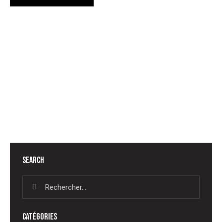
YOU MAY ALSO LIKE
DIGITAL
COOL APPS TO MAKE YOUR WORK MORE PRODUCTIVE
DIGITAL
SOFTWARE FOR STARTUPS & SMALL BUSINESSES
SEARCH
CATÉGORIES