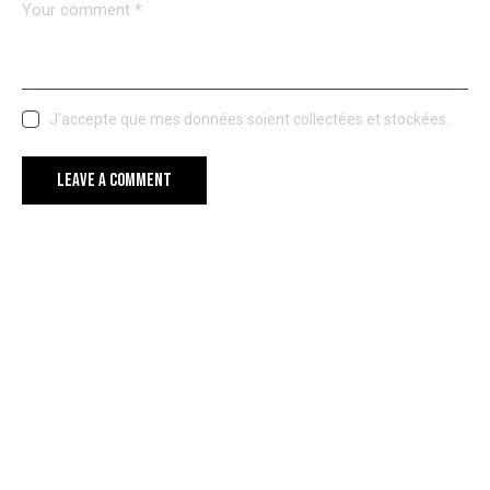
J'accepte que mes données soient collectées et stockées.
YOU MAY ALSO LIKE
STORIES
WHAT TO THINK ABOUT BEFORE BUYING A USED SMARTPHONE
STORIES
HOW CAN YOU MAKE THE IPHONE BATTERY LAST LONGER?