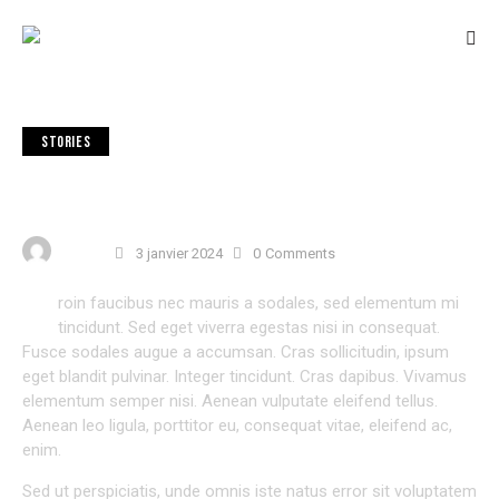
STORIES
IS CERAMIC OR GLASS BETTER FOR A SCREEN
PROTECTOR?
USER 3
3 janvier 2024
0
Comments
P
roin faucibus nec mauris a sodales, sed elementum mi
tincidunt. Sed eget viverra egestas nisi in consequat.
Fusce sodales augue a accumsan. Cras sollicitudin, ipsum
eget blandit pulvinar. Integer tincidunt. Cras dapibus. Vivamus
elementum semper nisi. Aenean vulputate eleifend tellus.
Aenean leo ligula, porttitor eu, consequat vitae, eleifend ac,
enim.
Sed ut perspiciatis, unde omnis iste natus error sit voluptatem