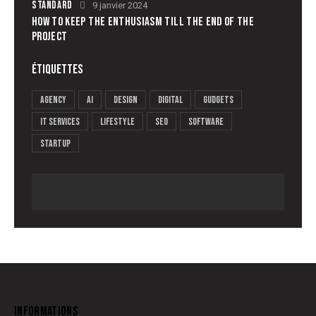
STANDARD
9 janvier 2024
HOW TO KEEP THE ENTHUSIASM TILL THE END OF THE
PROJECT
ÉTIQUETTES
Agency
AI
Design
Digital
Gudgets
IT services
Lifestyle
Seo
Software
Startup
INFORMATIONS