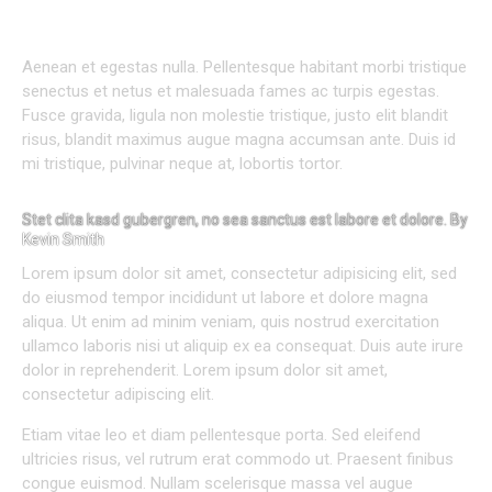
CREATIVE APPROACH TO EVERY PROJECT
Aenean et egestas nulla. Pellentesque habitant morbi tristique
senectus et netus et malesuada fames ac turpis egestas.
Fusce gravida, ligula non molestie tristique, justo elit blandit
risus, blandit maximus augue magna accumsan ante. Duis id
mi tristique, pulvinar neque at, lobortis tortor.
Stet clita kasd gubergren, no sea sanctus est labore et dolore. By
Kevin Smith
Lorem ipsum dolor sit amet, consectetur adipisicing elit, sed
do eiusmod tempor incididunt ut labore et dolore magna
aliqua. Ut enim ad minim veniam, quis nostrud exercitation
ullamco laboris nisi ut aliquip ex ea consequat. Duis aute irure
dolor in reprehenderit. Lorem ipsum dolor sit amet,
consectetur adipiscing elit.
Etiam vitae leo et diam pellentesque porta. Sed eleifend
ultricies risus, vel rutrum erat commodo ut. Praesent finibus
congue euismod. Nullam scelerisque massa vel augue