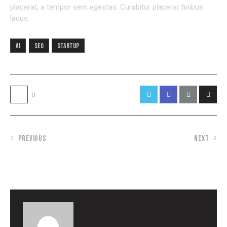
placerat, a tempor sem egestas. Curabitur placerat finibus
lacus.
AI
Seo
Startup
0
PREVIOUS
NEXT
7 REASONS TO SWITCH FROM
HOW CAN YOU MAKE THE IPHONE
ANDROID TO IPHONE
BATTERY LAST LONGER?