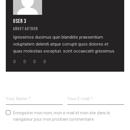
USER 3
ABOUT AUTHOR
Ignissimos ducimus quin blandiitis praesentium
voluptatem deleniti atque corrupti quos dolores et
quas molestias excepturi. scint occaecatti gnissimus.
LEAVE A COMMENT
Enregistrer mon nom, mon e-mail et mon site dans le
navigateur pour mon prochain commentaire.