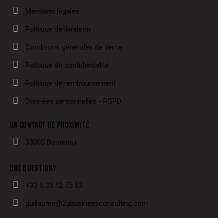
Mentions légales
Politique de livraison
Conditions générales de vente
Politique de confidentialité
Politique de remboursement
Données personnelles - RGPD
UN CONTACT DE PROXIMITÉ
33000 Bordeaux
UNE QUESTION?
+33 6 35 12 75 53
guillaume@2gbusinessconsulting.com