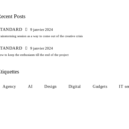
ecent Posts
STANDARD
9 janvier 2024
rainstorming session as a way to come out of the creative crisis
STANDARD
9 janvier 2024
ow to keep the enthusiasm till the end of the project
tiquettes
Agency
AI
Design
Digital
Gudgets
IT se