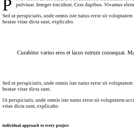
Proin faucibus nec mauris a sodales, sed elementum mi tincidunt. Sed eget viverra egestas nisi in consequat. Fusce sodales augue a accumsan. Cras sollicitudin, ipsum eget blandit
pulvinar. Integer tincidunt. Cras dapibus. Vivamus eleme
Sed ut perspiciatis, unde omnis iste natus error sit voluptate
beatae vitae dicta sunt, explicabo.
Curabitur varius eros et lacus rutrum consequat. Ma
Sed ut perspiciatis, unde omnis iste natus error sit voluptate
beatae vitae dicta sunt.
Ut perspiciatis, unde omnis iste natus error sit voluptatem ac
vitae dicta sunt, explicabo.
individual approach to every project