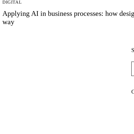
DIGITAL
Applying AI in business processes: how design
way
S
R
C